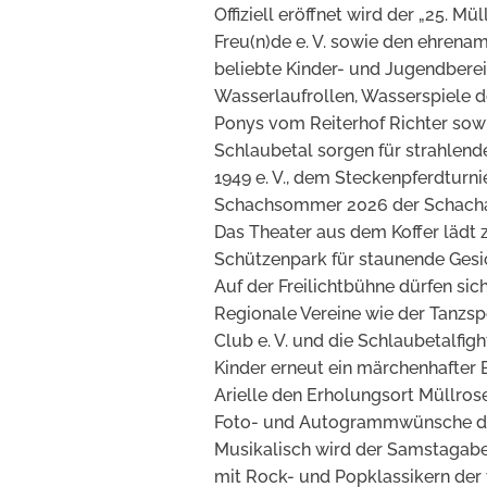
Offiziell eröffnet wird der „25. 
Freu(n)de e. V. sowie den ehrena
beliebte Kinder- und Jugendberei
Wasserlaufrollen, Wasserspiele 
Ponys vom Reiterhof Richter so
Schlaubetal sorgen für strahlend
1949 e. V., dem Steckenpferdturni
Schachsommer 2026 der Schachabt
Das Theater aus dem Koffer lädt 
Schützenpark für staunende Gesi
Auf der Freilichtbühne dürfen si
Regionale Vereine wie der Tanzsp
Club e. V. und die Schlaubetalfig
Kinder erneut ein märchenhafter 
Arielle den Erholungsort Müllrose
Foto- und Autogrammwünsche der
Musikalisch wird der Samstagaben
mit Rock- und Popklassikern der