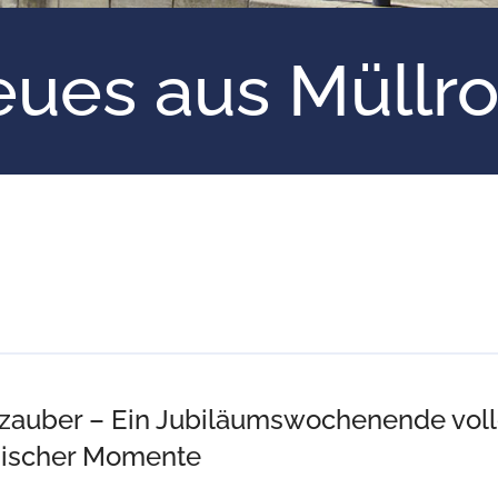
ues aus Müllr
eezauber – Ein Jubiläumswochenende voll
gischer Momente