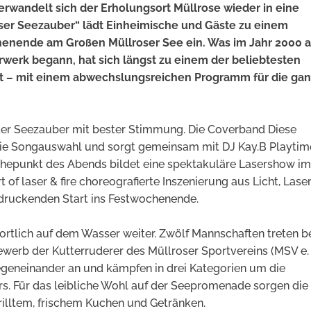
verwandelt sich der Erholungsort Müllrose wieder in eine
oser Seezauber“ lädt Einheimische und Gäste zu einem
enende am Großen Müllroser See ein. Was im Jahr 2000 a
werk begann, hat sich längst zu einem der beliebtesten
lt – mit einem abwechslungsreichen Programm für die ga
 der Seezauber mit bester Stimmung. Die Coverband Diese
ie Songauswahl und sorgt gemeinsam mit DJ Kay.B Playtim
Höhepunkt des Abends bildet eine spektakuläre Lasershow im
of laser & fire choreografierte Inszenierung aus Licht, Lase
ndruckenden Start ins Festwochenende.
rtlich auf dem Wasser weiter. Zwölf Mannschaften treten 
ewerb der Kutterruderer des Müllroser Sportvereins (MSV e. 
geneinander an und kämpfen in drei Kategorien um die
. Für das leibliche Wohl auf der Seepromenade sorgen die
illtem, frischem Kuchen und Getränken.