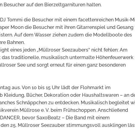
 Besucher auf den Bierzeltgarnituren halten.
DJ Tommi die Besucher mit einem facettenreichen Musik-Mi
per Moon die Besucher mit ihren Gitarrenspiel und Gesang
istern. Auf dem Wasser ziehen zudem die Modellboote des
hre Bahnen.
light eines jeden „Müllroser Seezaubers“ nicht fehlen: Am
 das traditionelle, musikalisch untermalte Höhenfeuerwerk
roser See und sorgt erneut für einen ganz besonderen
ntag aus. Von 10 bis 15 Uhr lädt der Flohmarkt im
b Kleidung, Bücher, Dekoration oder Haushaltswaren – an d
manches Schnäppchen zu entdecken. Musikalisch begleitet w
ikverein Müllrose e. V. beim Frühschoppen. Anschließend
 DANCER, bevor SaxoBeatz – Die Band mit einem
en 25. Müllroser Seezauber stimmungsvoll ausklingen läss