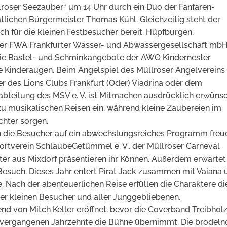
Müllroser Seezauber“ um 14 Uhr durch ein Duo der Fanfaren-
mtlichen Bürgermeister Thomas Kühl. Gleichzeitig steht der
ch für die kleinen Festbesucher bereit. Hüpfburgen,
der FWA Frankfurter Wasser- und Abwassergesellschaft mbH
wie Bastel- und Schminkangebote der AWO Kindernester
e Kinderaugen. Beim Angelspiel des Müllroser Angelvereins
er des Lions Clubs Frankfurt (Oder) Viadrina oder dem
eilung des MSV e. V. ist Mitmachen ausdrücklich erwünsc
zu musikalischen Reisen ein, während kleine Zaubereien im
chter sorgen.
ch die Besucher auf ein abwechslungsreiches Programm freu
ortverein SchlaubeGetümmel e. V., der Müllroser Carneval
hter aus Mixdorf präsentieren ihr Können. Außerdem erwartet
Besuch. Dieses Jahr entert Pirat Jack zusammen mit Vaiana 
. Nach der abenteuerlichen Reise erfüllen die Charaktere di
 kleinen Besucher und aller Junggebliebenen.
d von Mitch Keller eröffnet, bevor die Coverband Treibhol
 vergangenen Jahrzehnte die Bühne übernimmt. Die brodeln