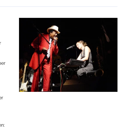
r
ber
er
en: