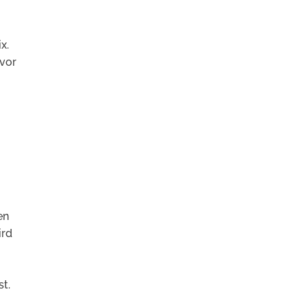
x.
 vor
en
ird
t.