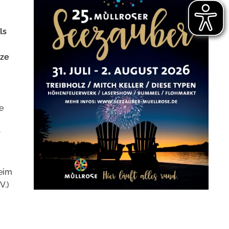
ls
nze
e
r
beim
V.)