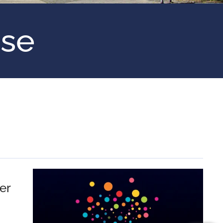
ose
er