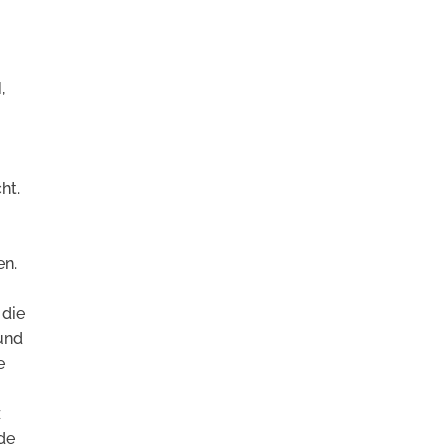
,
ht.
en.
 die
und
e
z
de