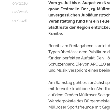
Vom 31. Juli bis 2. August 2026 
03/2026
große Festmeile. Der „25. Müllr
02/2026
unvergesslichen Jubiläumswoch
01/2026
Veranstaltung rund um ein Feuer
Stadtfeste der Region entwicke
Familie.
Bereits am Freitagabend startet
Typen überlässt dem Publikum d
für den perfekten Auftakt. Den 
Schützenpark. Die von APOLLO art 
und Musik verspricht einen beei
Am Samstag geht es zunächst spo
mittlerweile traditionellen Wettb
auf dem Großen Müllroser See ge
Wanderpokale des Bürgermeisters
Müllroser Sportsfreunde mit Gegr