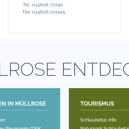
Tel.: 033606 77290
Fax: 033606 772925
LROSE ENTDE
EN IN MÜLLROSE
TOURISMUS
en
Schlaubetal-Info
ne/Feuerwehr/DRK
Naturpark Schlaubeta