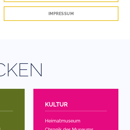
IMPRESSUM
CKEN
KULTUR
Heimatmuseum
l
Chronik des Museums