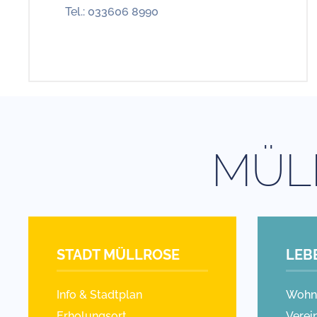
Tel.: 033606 8990
MÜL
STADT MÜLLROSE
LEB
Info & Stadtplan
Wohn
Erholungsort
Verei