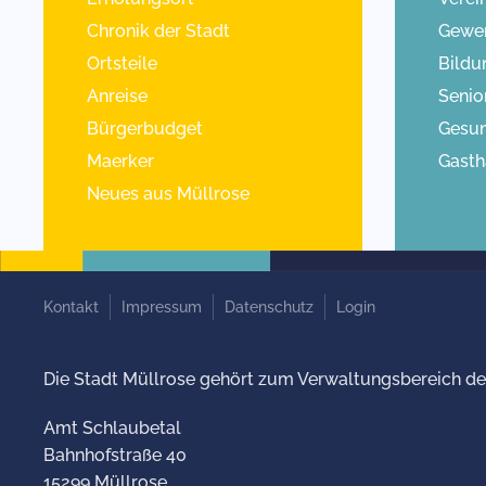
Chronik der Stadt
Gewe
Ortsteile
Bildu
Anreise
Senio
Bürgerbudget
Gesun
Maerker
Gasth
Neues aus Müllrose
Kontakt
Impressum
Datenschutz
Login
Die Stadt Müllrose gehört zum Verwaltungsbereich de
Amt Schlaubetal
Bahnhofstraße 40
15299 Müllrose